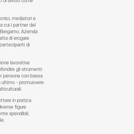
to di lavoro come
ecnici, mediatori e
ra cui i partner del
di Bergamo, Azienda
lta di erogare
partecipanti di
ione lavorativa
ofondire gli strumenti
per persone con bassa
da ultimo - promuovere
ticulturali.
ttere in pratica
diverse figure
ente spendibili,
le.