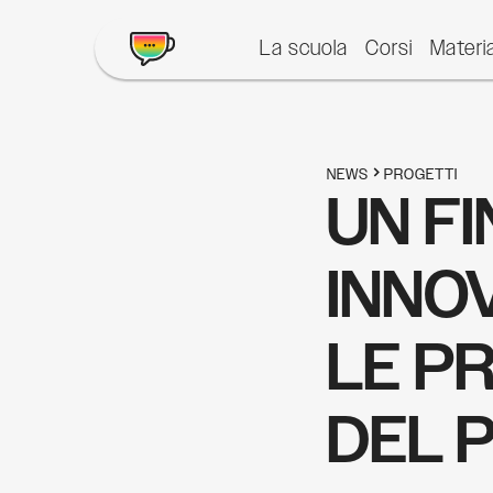
La scuola
Corsi
Materia
NEWS
PROGETTI
UN FI
INNO
LE P
DEL 