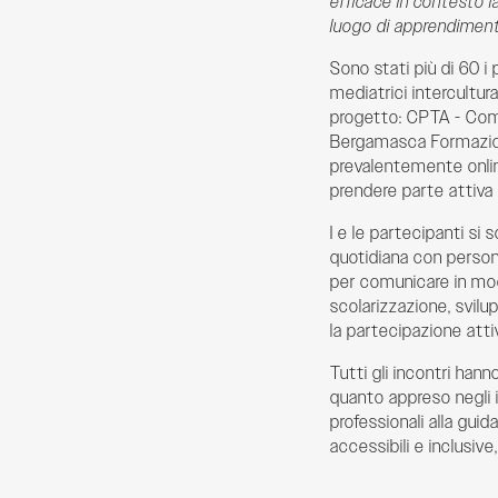
efficace in contesto l
luogo di apprendiment
Sono stati più di 60 i 
mediatrici intercultura
progetto: CPTA - Comi
Bergamasca Formazion
prevalentemente onlin
prendere parte attiva a
I e le partecipanti si
quotidiana con person
per comunicare in mod
scolarizzazione, svilu
la partecipazione attiva
Tutti gli incontri han
quanto appreso negli in
professionali alla guid
accessibili e inclusiv