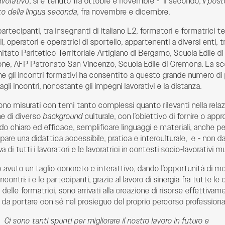
avorativo
, si è tenuto fra ottobre e novembre - il secondo,
Il pos
o della lingua seconda
, fra novembre e dicembre.
partecipanti, tra insegnanti di italiano L2, formatori e formatrici t
li, operatori e operatrici di sportello, appartenenti a diversi enti, t
tato Paritetico Territoriale Artigiano di Bergamo, Scuola Edile 
e, AFP Patronato San Vincenzo, Scuola Edile di Cremona. La sce
e gli incontri formativi ha consentito a questo grande numero di 
gli incontri, nonostante gli impegni lavorativi e la distanza.
 sono misurati con temi tanto complessi quanto rilevanti nella relaz
e di diverso
background
culturale, con l’obiettivo di fornire o appr
o chiaro ed efficace, semplificare linguaggi e materiali, anche 
ppare una didattica accessibile, pratica e interculturale, e - non 
 di tutti i lavoratori e le lavoratrici in contesti socio-lavorativi mul
no avuto un taglio concreto e interattivo, dando l’opportunità di me
contri: i e le partecipanti, grazie al lavoro di sinergia fra tutte le 
a delle formatrici, sono arrivati alla creazione di risorse effettivam
e, da portare con sé nel prosieguo del proprio percorso professiona
Ci sono tanti spunti per migliorare il nostro lavoro in futuro e