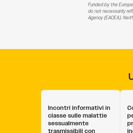
Funded by the Europea
do not necessarily re
Agency (EACEA). Neith
Incontri informativi in
C
classe sulle malattie
pe
sessualmente
p
trasmissibili con
i