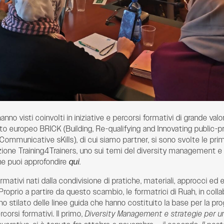
anno visti coinvolti in iniziative e percorsi formativi di grande valor
to europeo BRICK (Building, Re-qualifying and Innovating public-p
 Communicative sKills), di cui siamo partner, si sono svolte le pr
zione Training4Trainers, uno sui temi del diversity management e 
he puoi approfondire
qui
.
ormativi nati dalla condivisione di pratiche, materiali, approcci ed 
Proprio a partire da questo scambio, le formatrici di Ruah, in coll
o stilato delle linee guida che hanno costituito la base per la pr
corsi formativi. Il primo,
Diversity Management e strategie per u